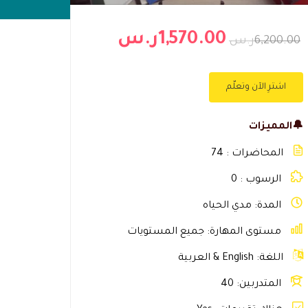
1,570.00ر.س
6,200.00ر.س
اشترِ الآن وتعلّم
🔔المميزات
المحاضرات
74
الرسوب
0
المدة
مدي الحياه
مستوى المهارة
جميع المستويات
اللغة
English & العربية
المتدربين
40