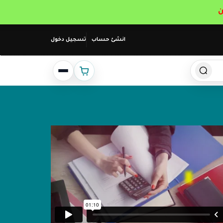
انشئ حساب
تسجيل دخول