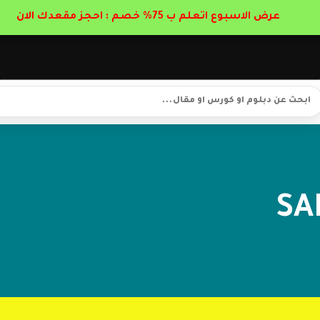
عرض الاسبوع اتعلم ب 75% خصم : احجز مقعدك الان
SA