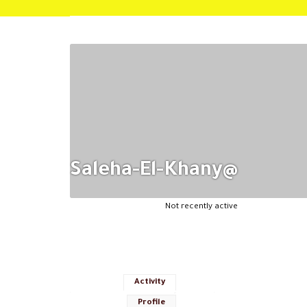
@saleha-El-Khany
Not recently active
Activity
Profile