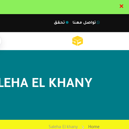
✕
تواصل معنا
تحقق
LEHA EL KHANY
Saleha El khany
Home