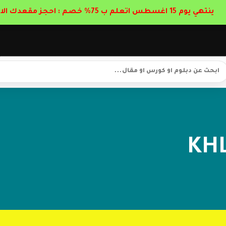
ينتهي يوم 15 اغسطس اتعلم ب 75% خصم : احجز مقعدك الان
KHL