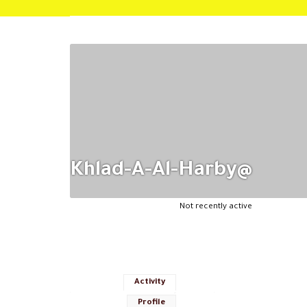
@khlad-A-Al-Harby
Not recently active
Activity
Profile