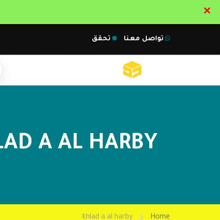
✕
تواصل معنا
تحقق
AD A AL HARBY
khlad a al harby
Home