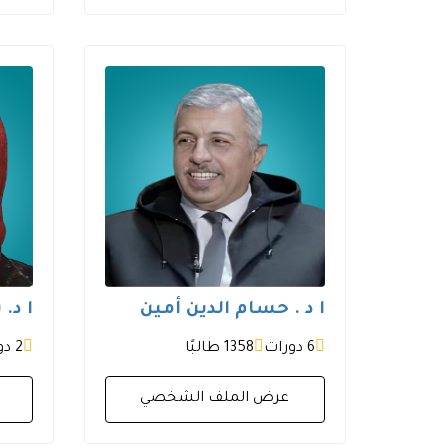
ا د . حسام الدين أمين
ا د.
6 دورات
1358 طالبًا
2 دورتان
عرض الملف الشخصي