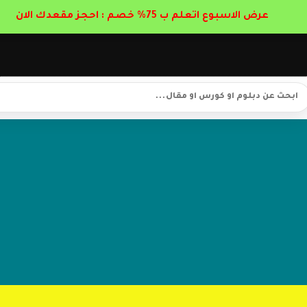
عرض الاسبوع اتعلم ب 75% خصم : احجز مقعدك الان