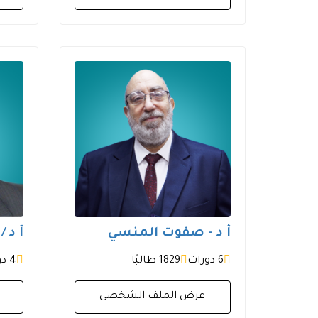
أ د - صفوت المنسي
أ د 
6 دورات
1829 طالبًا
4 دورات
عرض الملف الشخصي