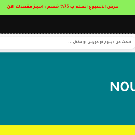
عرض الاسبوع اتعلم ب 75% خصم : احجز مقعدك الان
NOU