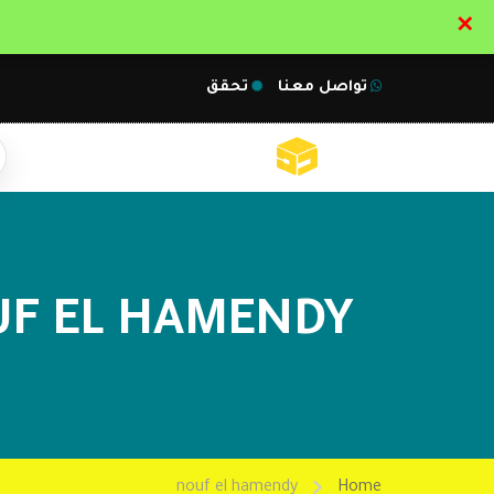
✕
تواصل معنا
تحقق
F EL HAMENDY
nouf el hamendy
Home