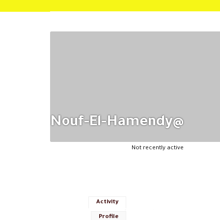
@nouf-El-Hamendy
Not recently active
Activity
Profile