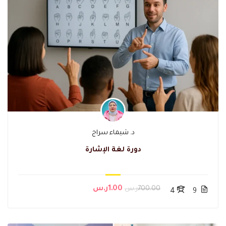
د. شيماء سراج
دورة لغة الإشارة
700.00ر.س
1.00ر.س
4
9