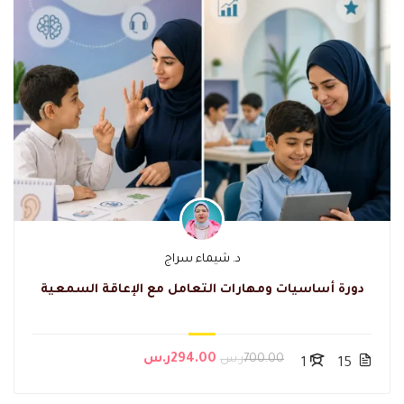
د. شيماء سراج
دورة أساسيات ومهارات التعامل مع الإعاقة السمعية
700.00ر.س
294.00ر.س
1
15