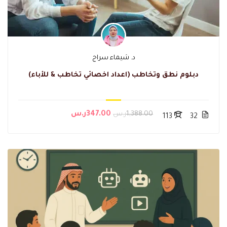
د. شيماء سراج
دبلوم نطق وتخاطب (اعداد اخصائي تخاطب & للأباء)
1,388.00ر.س
347.00ر.س
113
32