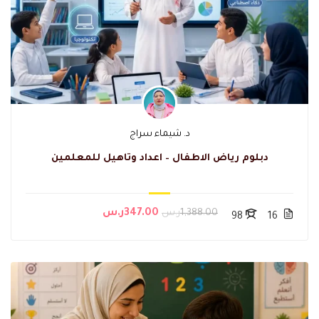
د. شيماء سراج
دبلوم رياض الاطفال – اعداد وتاهيل للمعلمين
1,388.00ر.س
347.00ر.س
98
16