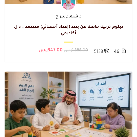
د. شيماء سراج
دبلوم تربية خاصة عن بعد (إعداد أخصائي) معتمد – دال
أكاديمي
1,388.00ر.س
347.00ر.س
5138
46