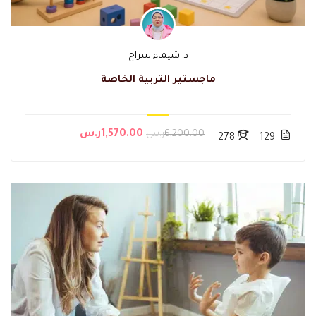
د. شيماء سراج
ماجستير التربية الخاصة
6,200.00ر.س
1,570.00ر.س
278
129