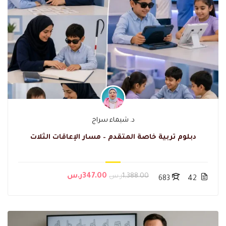
د. شيماء سراج
دبلوم تربية خاصة المتقدم – مسار الإعاقات الثلات
1,388.00ر.س
347.00ر.س
683
42