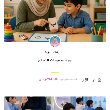
د. شيماء سراج
دورة صعوبات التعلم
700.00ر.س
294.00ر.س
0
21