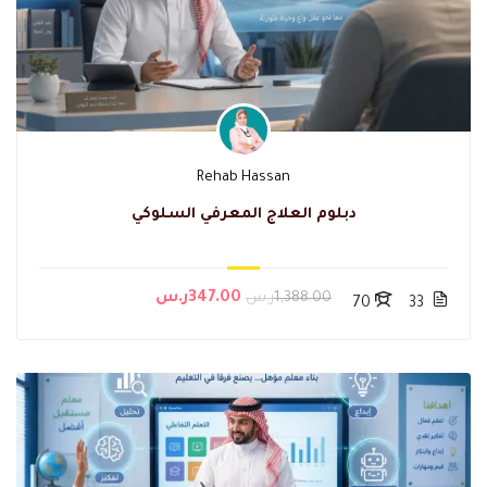
Rehab Hassan
دبلوم العلاج المعرفي السلوكي
1,388.00ر.س
347.00ر.س
70
33