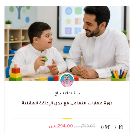
د. شيماء سراج
دورة مهارات التعامل مع ذوي الإعاقة العقلية
700.00ر.س
294.00ر.س
0
7