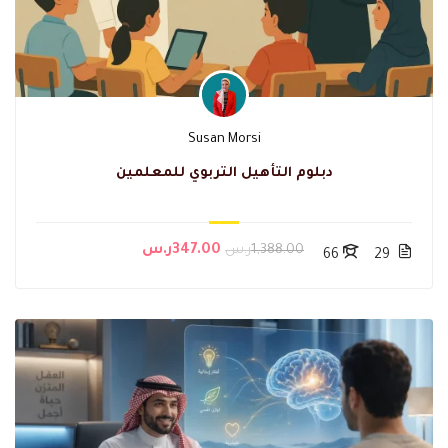
Susan Morsi
دبلوم التأهيل التربوي للمعلمين
1,388.00ر.س
347.00ر.س
66
29