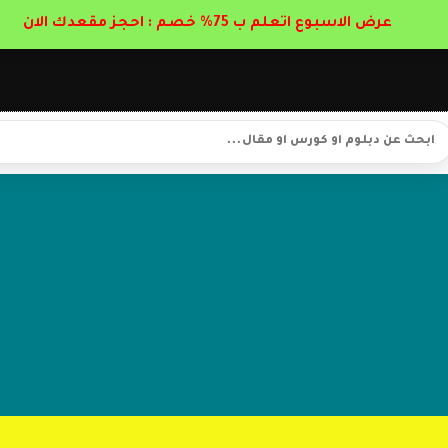
عرض الاسبوع اتعلم ب 75% خصم : احجز مقعدك الان