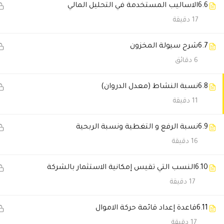
6.6
الاساليب المستخدمة في التحليل المالي
سحر الفهد
2026-01-18 5:57 م
17 دقيقة
البرنامج أعطتني مهارات عملية.
6.7
شرح سيولة المخزون
6 دقائق
فهد الحارثي
2026-01-17 5:38 م
6.8
نسبة النشاط (معدل الدروان)
الدبلوم ساعدني أغير مجال عملي.
11 دقيقة
نواف العتيبي
2026-01-17 5:34 م
6.9
نسبة الرفع و التغطية ونسبة الربحية
16 دقيقة
الشهادة دعمتني في التقدم الوظ
6.10
النسب التي تقيس إمكانية الاستثمار بالشركة
بشاير القحطاني
2026-01-16 10:43 م
17 دقيقة
خدمة العملاء تعاملهم راقي.
6.11
قاعدة إعداد قائمة حركة الاموال
17 دقيقة