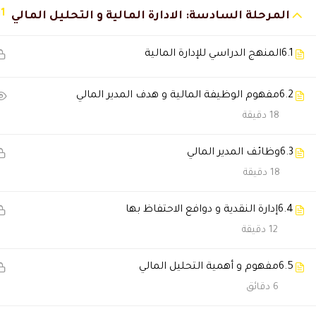
11
المرحلة السادسة: الادارة المالية و التحليل المالي
مي البلوشي
2026-01-21 7:36 م
أخذت الدبلوم وأنا أداوم بدون ضغ
6.1
المنهج الدراسي للإدارة المالية
6.2
مفهوم الوظيفة المالية و هدف المدير المالي
زياد المري
2026-01-19 5:08 م
18 دقيقة
جزاكم الله خيرا استفدت وباذن الل
6.3
وظائف المدير المالي
18 دقيقة
عبدالمحسن الدوسري
2026-01-19 :06
التسجيل كان سريع ومافيه تعقيد
6.4
إدارة النقدية و دوافع الاحتفاظ بها
12 دقيقة
العنود السبيعي
2026-01-18 6:00 م
6.5
مفهوم و أهمية التحليل المالي
الجودة أعلى من المتوقع.
6 دقائق