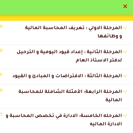
✕
تواصل معنا
تحقق
10
المرحلة الاولي : تعريف المحاسبة المالية
و وظائفها
10
المرحلة الثانية : إعداد قيود اليومية و الترحيل
لدفتر الاستاذ العام
التعليقات
9
المرحلة الثالثة : الافتراضات و المبادئ و القيود
10
25 Comments
المرحلة الرابعة: الأمثلة الشاملة للمحاسبة
المالية
نوف السالمي
2026-06-19 11:32 م
11
المرحله الخامسة: الادارة في تخصص المحاسبة و
استفدت من المحاضرات أكثر مما
الادارة الماليه