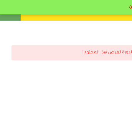
انشئ حساب
تسجيل دخول
لدورة لعرض هذا المحتوى!
رد