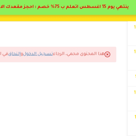
ينتهي يوم 15 اغسطس اتعلم ب 75% خصم : احجز مقعدك الان
هذا المحتوى محمي، الرجاء
تسجيل الدخول
و
إلتحاق
في ا
 توقعت.