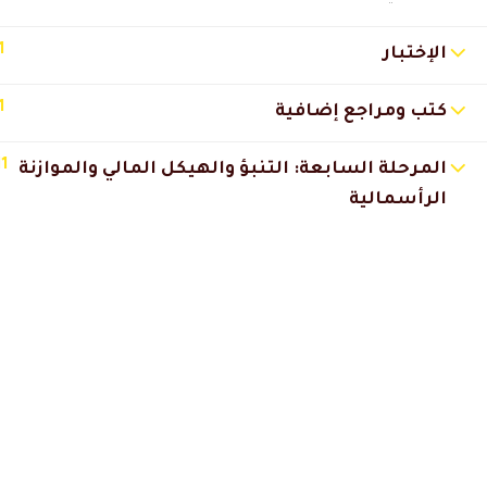
تركي العنزي
2026-01-16 10:42 م
1
الإختبار
خدمة العملاء تعاملهم راقي.
1
كتب ومراجع إضافية
إيمان القحطاني
2026-01-16 10:40 م
11
المرحلة السابعة: التنبؤ والهيكل المالي والموازنة
الشرح مناسب حتى لغير المتخ
الرأسمالية
تركي العنزي
2026-01-15 1:13 ص
كل محاضرة لها فائدة فعلية.
طلال الرشيدي
2026-01-15 1:12 ص
منصة منظمة والترتيب يريح.