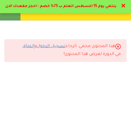
✕
ينتهي يوم 15 اغسطس اتعلم ب 75% خصم : احجز مقعدك الان
تواصل معنا
تحقق
انشئ حساب
تسجيل دخول
10
المرحلة الاولي : تعريف
المحاسبة المالية
و وظائفها
هذا المحتوى محمي، الرجاء
تسجيل الدخول
و
إلتحاق
التعليقات
في الدورة لعرض هذا المحتوى!
10
المرحلة الثانية : إعداد قيود
اليومية و الترحيل لدفتر
الاستاذ العام
25 Comments
9
المرحلة الثالثة :
الافتراضات و
المبادئ و القيود
رد
نوف السالمي
2026-06-19 11:32 م
10
المرحلة الرابعة: الأمثلة
استفدت من المحاضرات أكثر مما توقعت.