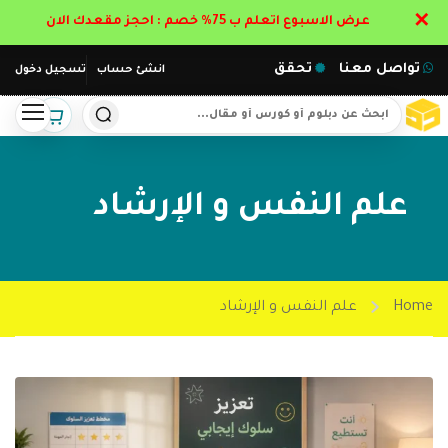
✕
عرض الاسبوع اتعلم ب 75% خصم : احجز مقعدك الان
تواصل معنا
تحقق
انشئ حساب
تسجيل دخول
علم النفس و الإرشاد
Home
علم النفس و الإرشاد