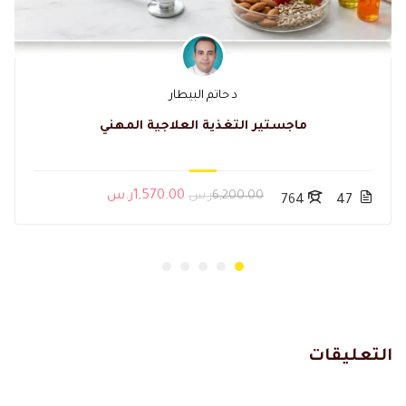
د حاتم البيطار
ماجستير التغذية العلاجية المهني
6,200.00ر.س
1,570.00ر.س
764
47
التعليقات