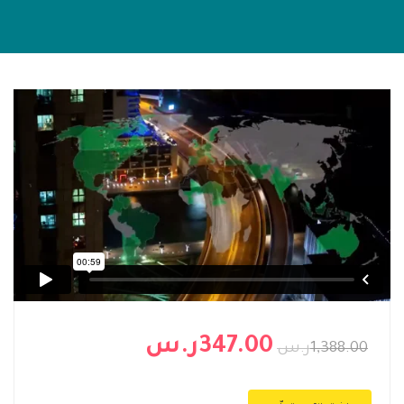
347.00ر.س
1,388.00ر.س