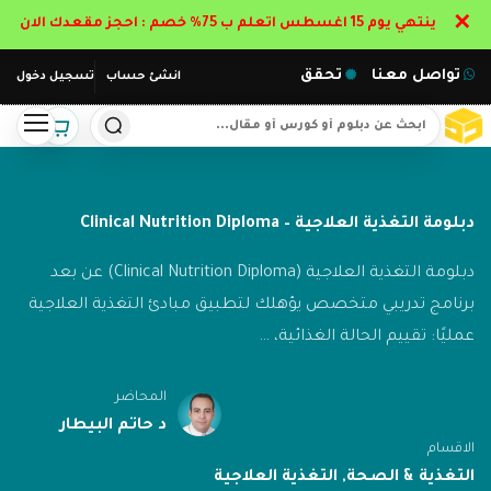
✕
ينتهي يوم 15 اغسطس اتعلم ب 75% خصم : احجز مقعدك الان
تواصل معنا
تحقق
انشئ حساب
تسجيل دخول
دبلومة التغذية العلاجية – Clinical Nutrition Diploma
دبلومة التغذية العلاجية (Clinical Nutrition Diploma) عن بعد
برنامج تدريبي متخصص يؤهلك لتطبيق مبادئ التغذية العلاجية
عمليًا: تقييم الحالة الغذائية، …
المحاضر
د حاتم البيطار
الاقسام
التغذية & الصحة
,
التغذية العلاجية