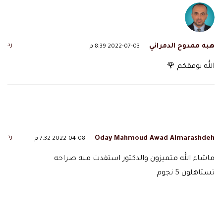
رد
هبه ممدوح الدمراني
2022-07-03 8:39 م
الله يوفقكم 🌹
رد
Oday Mahmoud Awad Almarashdeh
2022-04-08 7:32 م
ماشاء الله متميزون والدكتور استفدت منه صراحه
تستاهلون 5 نجوم