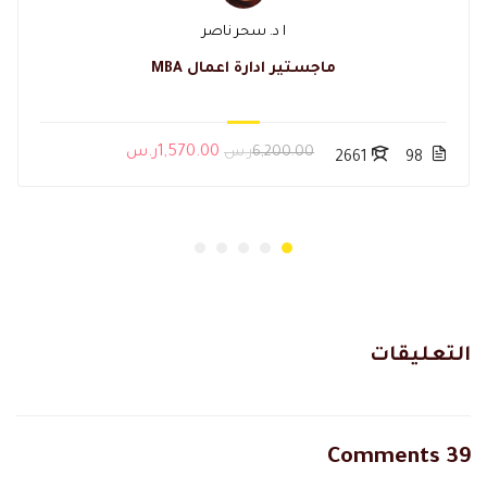
ا د. سحر ناصر
ماجستير ادارة اعمال MBA
6,200.00ر.س
1,570.00ر.س
2661
98
التعليقات
39 Comments