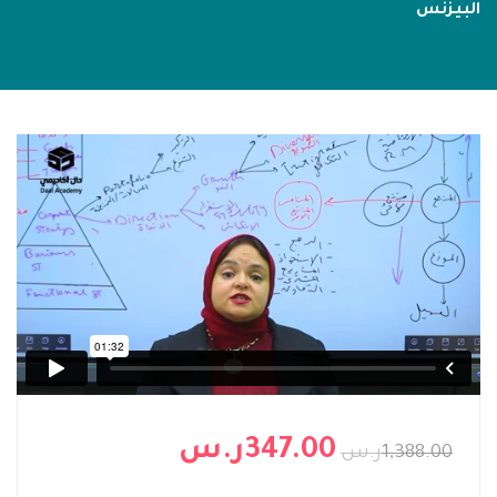
البيزنس
347.00ر.س
1,388.00ر.س