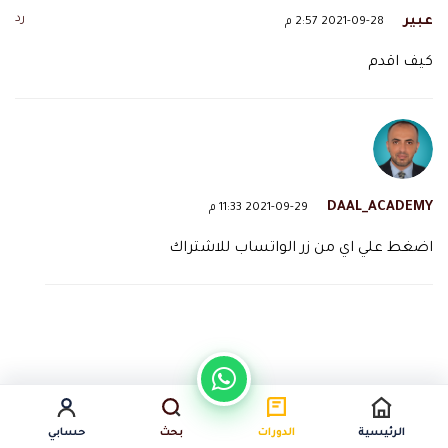
رد
عبير
2021-09-28 2:57 م
كيف اقدم
DAAL_ACADEMY
2021-09-29 11:33 م
اضغط علي اي من زر الواتساب للاشتراك
رد
موزه حمد الشامسي
2021-09-23 1:32 م
الرئيسية
الدورات
بحث
حسابي
شهاداتكم وصلتني