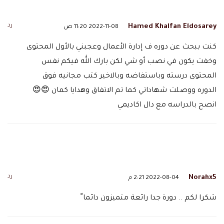
رد
Hamed Khalfan Eldosarey
2022-11-08 11:20 ص
كنت ببحث عن دوره ف إدارة الأعمال وعجبني بالأول المحتوى
وخفت يكون في نصب أو شي لكن بارك الله فيكم نفس
المحتوى درسته وباستفاضه وبالاخير كتب مجانيه فوق
الدوره ووصلت شهاداتي كما تم الاتفاق وهدايا كمان 😍😍
انصح بالدراسه مع دال اكاديمي
رد
Norahx5
2022-08-04 2:21 م
شكرا لكم .. دورة جدا رائعة متميزون دائما ً