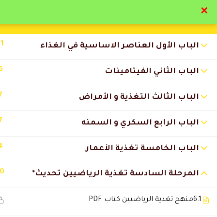
✕
تواصل معنا
تحقق
11
الباب الأول العناصر الاساسية في الغذاء
6
الباب الثاني الفيتامينات
7
الباب الثالث التغذية و الأمراض
التعليقات
7
الباب الرابع السكري و السمنه
4
25 Comments
الباب الخامسة تغذية الأعمار
10
المرحلة السادسة تغذية الرياضيين تحديث*
باسل العسال
2025-08-17 1:26 ص
برنامج متميز والله وكل برامج الاك
6.1
منهج تغذية الرياضيين كتاب PDF
وبتمني نشوف برامج ادارية للمح