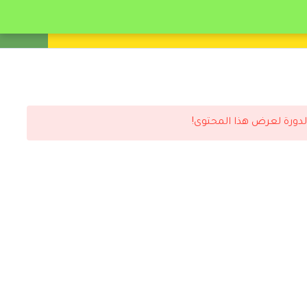
انشئ حساب
تسجيل دخول
لدورة لعرض هذا المحتوى!
رد