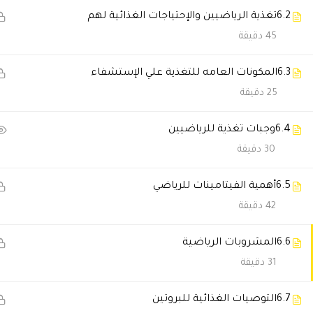
وبخاصة انه متخصص بادارة ال
6.2
تغذية الرياضيين والإحتياجات الغذائية لهم
متمنيا كل الامنيات لدال اكاديمي
45 دقيقة
الافضل في الشرق الاوسط
6.3
المكونات العامه للتغذية علي الإستشفاء
د باسل العسال
25 دقيقة
د احمد بابيكر
2024-12-25 3:00 ص
6.4
وجبات تغذية للرياضيين
30 دقيقة
بنحب د حاتم البيطار ونحب نحض
6.5
أهمية الفيتامينات للرياضي
Batool Bea
2024-09-20 8:20 م
42 دقيقة
ممتازين عن جد
6.6
المشروبات الرياضية
اقوي اكاديمي
31 دقيقة
والمحاضر دكتور البيطار مميز
ومعروف بالخليج
6.7
التوصيات الغذائية للبروتين