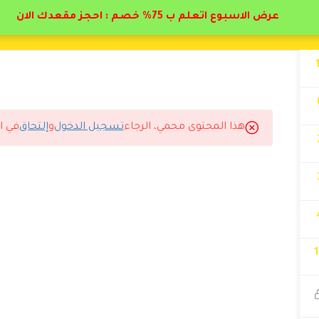
عرض الاسبوع اتعلم ب 75% خصم : احجز مقعدك الان
هذا المحتوى محمي، الرجاء
تسجيل الدخول
و
إلتحاق
في ا
اديمي الطبية لدكتور حاتم البيطار
اضر نفسه