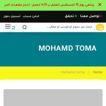
✕
ينتهي يوم 15 اغسطس اتعلم ب 75% خصم : احجز مقعدك الان
تواصل معنا
تحقق
انشئ حساب
تسجيل دخول
MOHAMD TOMA
mohamd toma
Home