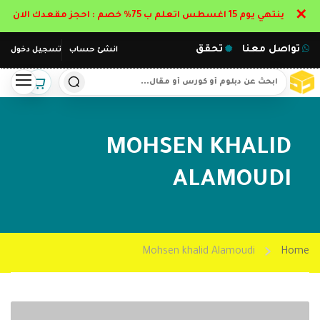
✕
ينتهي يوم 15 اغسطس اتعلم ب 75% خصم : احجز مقعدك الان
تواصل معنا
تحقق
انشئ حساب
تسجيل دخول
MOHSEN KHALID
ALAMOUDI
Mohsen khalid Alamoudi
Home