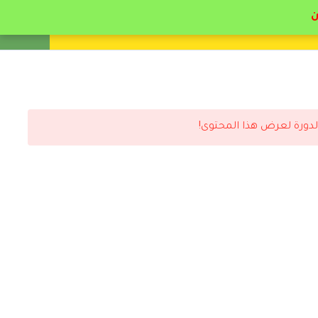
انشئ حساب
تسجيل دخول
لدورة لعرض هذا المحتوى!
رد