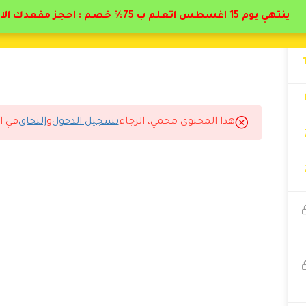
ينتهي يوم 15 اغسطس اتعلم ب 75% خصم : احجز مقعدك الان
هذا المحتوى محمي، الرجاء
تسجيل الدخول
و
إلتحاق
في ا
اديمي الطبية لدكتور حاتم البيطار
اضر نفسه