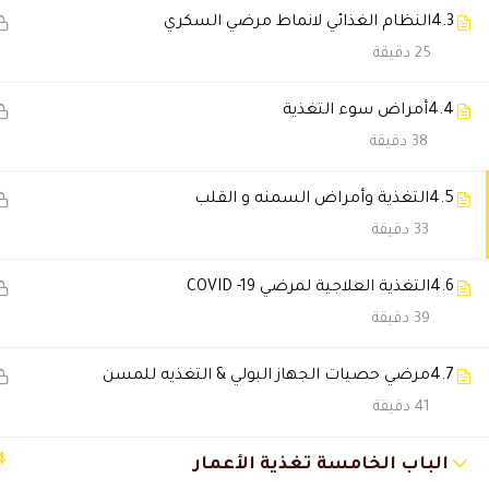
وبخاصة انه متخصص بادارة ال
4.3
النظام الغذائي لانماط مرضي السكري
متمنيا كل الامنيات لدال اكاديمي
25 دقيقة
الافضل في الشرق الاوسط
4.4
أمراض سوء التغذية
د باسل العسال
38 دقيقة
د احمد بابيكر
2024-12-25 3:00 ص
4.5
التغذية وأمراض السمنه و القلب
33 دقيقة
بنحب د حاتم البيطار ونحب نحض
4.6
التغذية العلاجية لمرضي COVID -19
Batool Bea
2024-09-20 8:20 م
39 دقيقة
ممتازين عن جد
4.7
مرضي حصيات الجهاز البولي & التغذيه للمسن
اقوي اكاديمي
41 دقيقة
والمحاضر دكتور البيطار مميز
ومعروف بالخليج
4
الباب الخامسة تغذية الأعمار