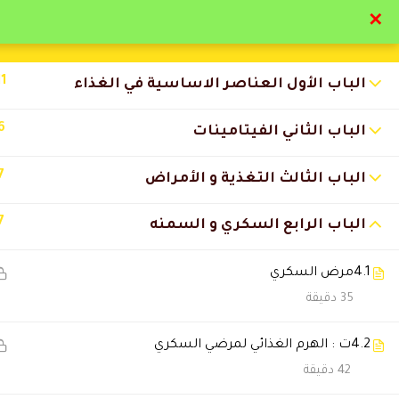
✕
تواصل معنا
تحقق
11
الباب الأول العناصر الاساسية في الغذاء
6
الباب الثاني الفيتامينات
7
الباب الثالث التغذية و الأمراض
التعليقات
7
الباب الرابع السكري و السمنه
4.1
مرض السكري
25 Comments
35 دقيقة
باسل العسال
2025-08-17 1:26 ص
4.2
ت : الهرم الغذائي لمرضي السكري
برنامج متميز والله وكل برامج الاك
42 دقيقة
وبتمني نشوف برامج ادارية للمح