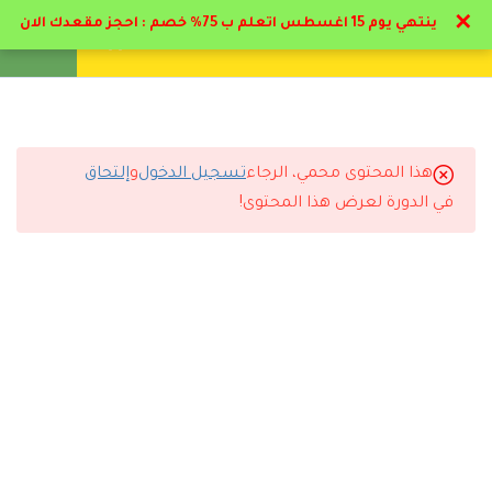
✕
ينتهي يوم 15 اغسطس اتعلم ب 75% خصم : احجز مقعدك الان
تواصل معنا
تحقق
انشئ حساب
تسجيل دخول
11
الباب الأول العناصر
الاساسية في الغذاء
هذا المحتوى محمي، الرجاء
تسجيل الدخول
و
إلتحاق
6
التعليقات
الباب الثاني الفيتامينات
في الدورة لعرض هذا المحتوى!
7
الباب الثالث التغذية و
الأمراض
25 Comments
7
الباب الرابع السكري و
السمنه
4.1
مرض السكري
رد
باسل العسال
2025-08-17 1:26 ص
35 دقيقة
برنامج متميز والله وكل برامج الاكاديمي الطبية لدكتور حاتم