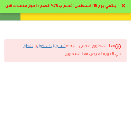
✕
ينتهي يوم 15 اغسطس اتعلم ب 75% خصم : احجز مقعدك الان
تواصل معنا
تحقق
انشئ حساب
تسجيل دخول
8
تخصصات التمريض
5
تخصصات التمريض
هذا المحتوى محمي، الرجاء
تسجيل الدخول
و
إلتحاق
التعليقات
في الدورة لعرض هذا المحتوى!
3
مكافحة العدوي
13
تحديثات للدبلوم * : تمريض
29 Comments
قسم الطوارئ
4.1
منهج التعامل الفعلي بقسم
الطواري
رد
مروان الجوادلي
2026-06-10 1:21 م
4.2
القسطره البولية – سياسة نقل
الدم
ممتاز البرنامج والمحاضر د حاتم البيطار اسلوبه مميز