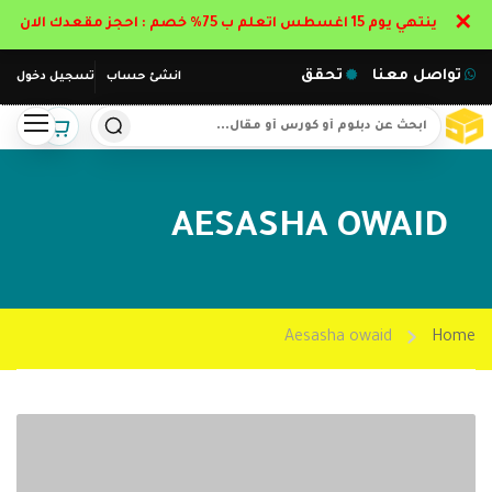
✕
ينتهي يوم 15 اغسطس اتعلم ب 75% خصم : احجز مقعدك الان
تواصل معنا
تحقق
انشئ حساب
تسجيل دخول
AESASHA OWAID
Aesasha owaid
Home