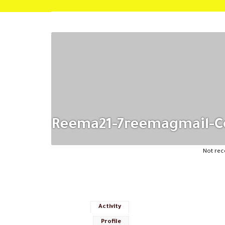
Not rec
Activity
Profile