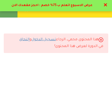
✕
عرض الاسبوع اتعلم ب 75% خصم : احجز مقعدك الان
تواصل معنا
تحقق
انشئ حساب
تسجيل دخول
8
تخصصات التمريض
5
تخصصات التمريض
هذا المحتوى محمي، الرجاء
تسجيل الدخول
و
إلتحاق
التعليقات
في الدورة لعرض هذا المحتوى!
3
مكافحة العدوي
13
تحديثات للدبلوم * : تمريض
29 Comments
قسم الطوارئ
4.1
منهج التعامل الفعلي بقسم
الطواري
رد
مروان الجوادلي
2026-06-10 1:21 م
4.2
القسطره البولية – سياسة نقل
الدم
ممتاز البرنامج والمحاضر د حاتم البيطار اسلوبه مميز