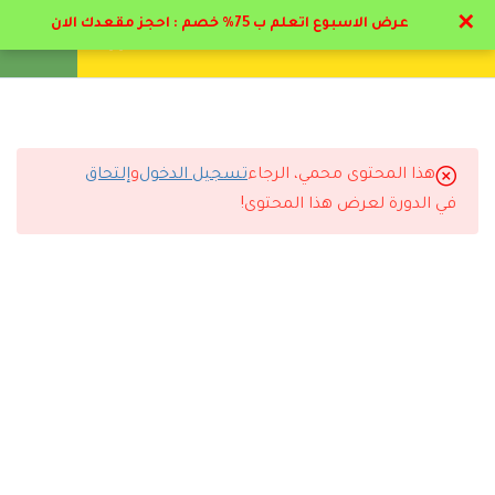
✕
عرض الاسبوع اتعلم ب 75% خصم : احجز مقعدك الان
تواصل معنا
تحقق
انشئ حساب
تسجيل دخول
8
تخصصات التمريض
1.1
المنهج الدراسي PDF
هذا المحتوى محمي، الرجاء
تسجيل الدخول
و
إلتحاق
التعليقات
في الدورة لعرض هذا المحتوى!
1.2
تعريف ما هيه التمريض
30 دقيقة
29 Comments
1.3
هرم ماسلو في علم التمريض
(مفتوحه للجميع)
38 دقيقة
1.4
تخصصات التمريض
رد
مروان الجوادلي
2026-06-10 1:21 م
40 دقيقة
ممتاز البرنامج والمحاضر د حاتم البيطار اسلوبه مميز