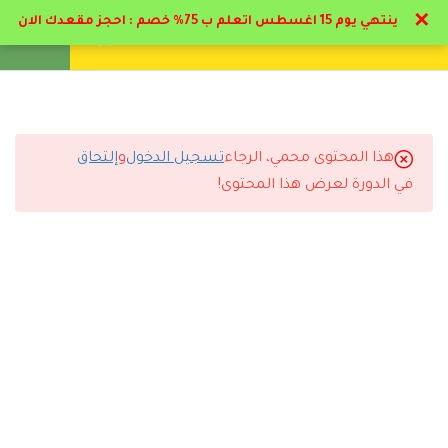
✕
ينتهي يوم 15 اغسطس اتعلم ب 75% خصم : احجز مقعدك الان
تواصل معنا
تحقق
انشئ حساب
تسجيل دخول
8
تخصصات التمريض
1.1
المنهج الدراسي PDF
هذا المحتوى محمي، الرجاء
تسجيل الدخول
و
إلتحاق
التعليقات
في الدورة لعرض هذا المحتوى!
1.2
تعريف ما هيه التمريض
30 دقيقة
29 Comments
1.3
هرم ماسلو في علم التمريض
(مفتوحه للجميع)
38 دقيقة
1.4
تخصصات التمريض
رد
مروان الجوادلي
2026-06-10 1:21 م
40 دقيقة
ممتاز البرنامج والمحاضر د حاتم البيطار اسلوبه مميز