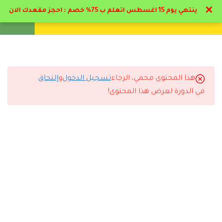
✕
ينتهي يوم 15 اغسطس اتعلم ب 75% خصم : احجز مقعدك الان
تواصل معنا
تحقق
انشئ حساب
تسجيل دخول
8
تخصصات التمريض
5
تخصصات التمريض
هذا المحتوى محمي، الرجاء
تسجيل الدخول
و
إلتحاق
التعليقات
في الدورة لعرض هذا المحتوى!
3
مكافحة العدوي
3.1
مكافحة العدوي للتمريض
29 Comments
44 دقيقة
3.2
التامين من العدوي & تحضير
الجلد للجراحه للحد من العدوي
35 دقيقة
رد
مروان الجوادلي
2026-06-10 1:21 م
3.3
غرف العزل والتعامل بها
ممتاز البرنامج والمحاضر د حاتم البيطار اسلوبه مميز