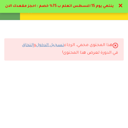
✕
ينتهي يوم 15 اغسطس اتعلم ب 75% خصم : احجز مقعدك الان
تواصل معنا
تحقق
انشئ حساب
تسجيل دخول
8
تخصصات التمريض
5
تخصصات التمريض
هذا المحتوى محمي، الرجاء
تسجيل الدخول
و
إلتحاق
التعليقات
في الدورة لعرض هذا المحتوى!
3
مكافحة العدوي
13
تحديثات للدبلوم * : تمريض
29 Comments
قسم الطوارئ
1
الاختبار دبلوم تمريض
5.1
الإختبار لإستخراج الشهادات
رد
مروان الجوادلي
2026-06-10 1:21 م
1
كتب ومراجع تخصصات
ممتاز البرنامج والمحاضر د حاتم البيطار اسلوبه مميز