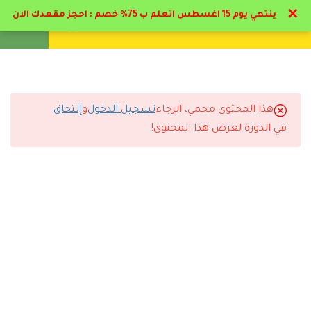
✕
ينتهي يوم 15 اغسطس اتعلم ب 75% خصم : احجز مقعدك الان
تواصل معنا
تحقق
انشئ حساب
تسجيل دخول
8
تخصصات التمريض
5
تخصصات التمريض
هذا المحتوى محمي، الرجاء
تسجيل الدخول
و
إلتحاق
التعليقات
في الدورة لعرض هذا المحتوى!
3
مكافحة العدوي
13
تحديثات للدبلوم * : تمريض
29 Comments
قسم الطوارئ
4.1
منهج التعامل الفعلي بقسم
الطواري
رد
مروان الجوادلي
2026-06-10 1:21 م
4.2
القسطره البولية – سياسة نقل
الدم
ممتاز البرنامج والمحاضر د حاتم البيطار اسلوبه مميز