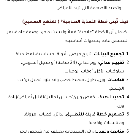
مشكلات الجهاز الهضمي
: تكييف الألياف، تقليل المهيجات،
وتحديد الأطعمة التي تزيد الأعراض.
كيف تُبنى خطة التغذية العلاجية؟ (المنهج الصحيح)
لضمان أن الخطة “علاجية” فعلاً وليست مجرد وصفة عامة، يمر
المختص عادة بخطوات أساسية:
تجميع البيانات
: تاريخ مرضي، أدوية، حساسية، نمط حياة.
تقييم غذائي
: يوم غذائي (24 ساعة) أو سجل أسبوعي،
سلوكيات الأكل، أوقات الوجبات.
قياسات
: وزن، طول، محيط خصر، وقد يلزم تحليل تركيب
الجسم.
تحديد الهدف
: خفض وزن/تحسين تحاليل/تقليل أعراض/زيادة
وزن.
تصميم خطة قابلة للتطبيق
: بدائل، كميات، مرونة،
ومناسبات واقعية.
متابعة وتعديل
: لأن الاستجابة تختلف من شخص لآخر.