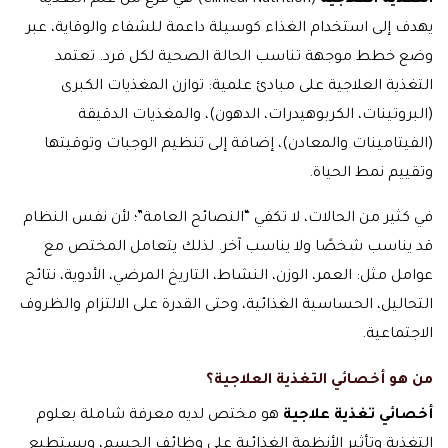
التغذية العلاجية
(Clinical Nutrition) هي فرع من علم التغذية
يهدف إلى استخدام الغذاء كوسيلة داعمة للشفاء والوقاية، عبر
وضع خطط موجهة تناسب الحالة الصحية لكل فرد. تعتمد
التغذية العلاجية على مبادئ علمية: توازن المغذيات الكبرى
(البروتينات، الكربوهيدرات، الدهون)، والمغذيات الدقيقة
(الفيتامينات والمعادن)، إضافة إلى تنظيم الوجبات وتوقيتها
وتقييم نمط الحياة.
في كثير من الحالات، لا تكفي “النصائح العامة”؛ لأن نفس النظام
قد يناسب شخصًا ولا يناسب آخر. لذلك يتعامل المختص مع
عوامل مثل: العمر، الوزن، النشاط، التاريخ المرضي، الأدوية، نتائج
التحاليل، الحساسية الغذائية، وحتى القدرة على الالتزام والظروف
الاجتماعية.
من هو أخصائي التغذية العلاجية؟
أخصائي تغذية علاجية
هو مختص لديه معرفة شاملة بعلوم
التغذية وتأثير الأنظمة الغذائية على وظائف الجسم، ويستطيع