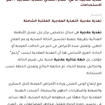
تغذية علاجية: ما هي؟ مهام أخصائي التغذية العلاجية + أهم
الاستخدامات
الاقسام
تغذية علاجية
,
التغذية العلاجية
,
المكتبة الشاملة
تغذية علاجية
هي مجال تخصصي يركز على تعديل الأنظمة
الغذائية بطريقة علمية لتحسين الحالة الصحية ودعم العلاج
الطبي، وتقليل شدة الأعراض في كثير من الحالات المزمنة أو
الحادة. الفرق الأساسي هنا أن التغذية العلاجية ليست “رجيم”
مؤقت، بل
خطة غذائية علاجية
مبنية على تقييم الحالة،
والتحاليل، ونمط الحياة، ثم متابعة النتائج وتعديل الخطة حسب
الاستجابة.
مع ارتفاع الوعي الصحي وزيادة الأمراض المزمنة (مثل السكري
والضغط واضطرابات الدهون والسمنة)، أصبحت التغذية
العلاجية جزءًا مهمًا من منظومة الرعاية الصحية، لأنها تساعد
في تحسين جودة الحياة وتقليل مخاطر المضاعفات على المدى