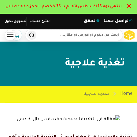
✕
ينتهي يوم 15 اغسطس اتعلم ب 75% خصم : احجز مقعدك الان
تواصل معنا
تحقق
انشئ حساب
تسجيل دخول
تغذية علاجية
Home
تغذية علاجية