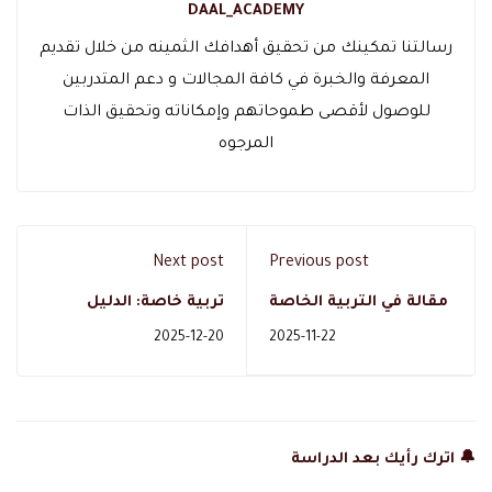
DAAL_ACADEMY
رسالتنا تمكينك من تحقيق أهدافك الثمينه من خلال تقديم
المعرفة والخبرة في كافة المجالات و دعم المتدربين
للوصول لأقصى طموحاتهم وإمكاناته وتحقيق الذات
المرجوه
Next post
Previous post
مقالة في التربية الخاصة
تربية خاصة: الدليل
ومحاور الدراسة والتقييم
الشامل لفهم التخصص
2025-12-20
2025-11-22
والتشخيص
ودراسته ومجالات العمل
🔔 اترك رأيك بعد الدراسة