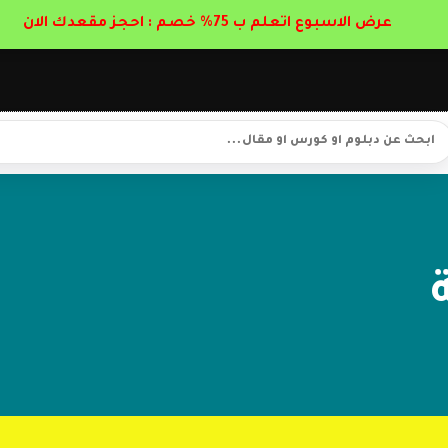
عرض الاسبوع اتعلم ب 75% خصم : احجز مقعدك الان