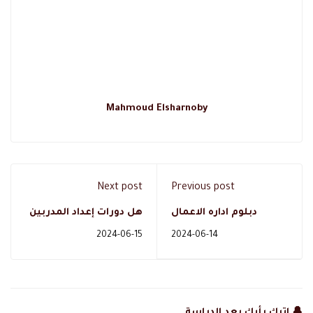
Mahmoud Elsharnoby
Next post
Previous post
دبلوم اداره الاعمال
هل دورات إعداد المدربين
ودراسته عن بعد
تؤهلني لأصبح مدرب
2024-06-15
2024-06-14
بالسعودية مع دال
محترف
اكاديمي
🔔 اترك رأيك بعد الدراسة