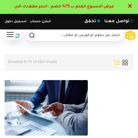
✕
عرض الاسبوع اتعلم ب 75% خصم : احجز مقعدك الان
تواصل معنا
تحقق
انشئ حساب
تسجيل دخول
Showing 61-75 of 460 results