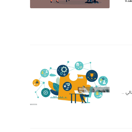
هذه
الي …