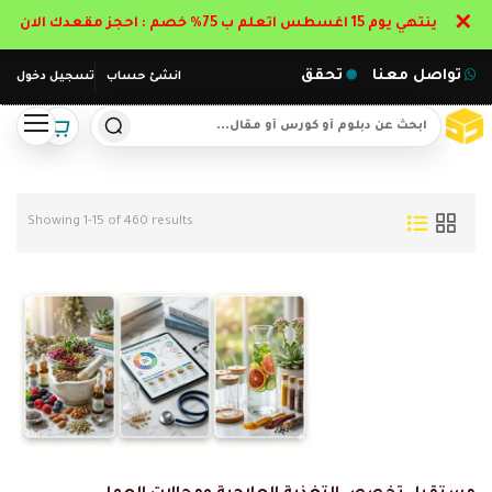
✕
ينتهي يوم 15 اغسطس اتعلم ب 75% خصم : احجز مقعدك الان
تواصل معنا
تحقق
انشئ حساب
تسجيل دخول
Showing 1-15 of 460 results