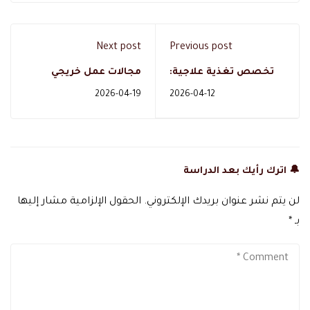
Next post
Previous post
تخصص تغذية علاجية:
مجالات عمل خريجي
ماذا يدرس الطالب وما
التربية الخاصة: أي مسار
2026-04-19
2026-04-12
فرص العمل وكيف تبدأ؟
دراسي يقودك للفرصة
المناسبة؟
🔔 اترك رأيك بعد الدراسة
لن يتم نشر عنوان بريدك الإلكتروني.
الحقول الإلزامية مشار إليها
بـ
*