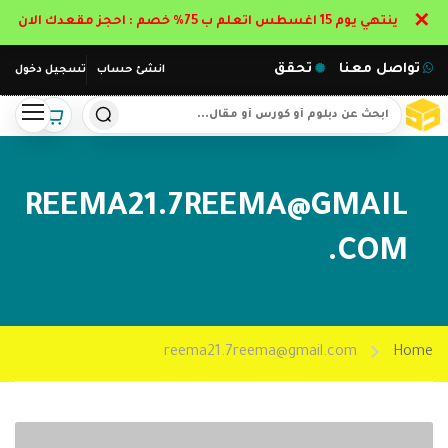
✕
ينتهي يوم 15 اغسطس اتعلم ب 75% خصم : احجز مقعدك الان
تواصل معنا
تحقق
انشئ حساب
تسجيل دخول
REEMA21.7REEMA@GMAIL
.COM
reema21.7reema@gmail.com
Home