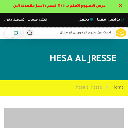
✕
عرض الاسبوع اتعلم ب 75% خصم : احجز مقعدك الان
تواصل معنا
تحقق
انشئ حساب
تسجيل دخول
HESA AL JRESSE
hesa al jresse
Home