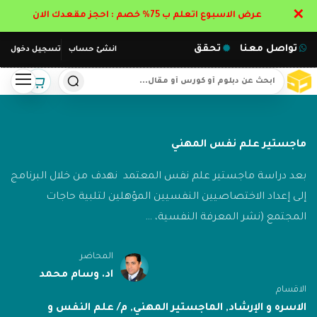
✕
عرض الاسبوع اتعلم ب 75% خصم : احجز مقعدك الان
تواصل معنا
تحقق
انشئ حساب
تسجيل دخول
ماجستير علم نفس المهني
بعد دراسة ماجستير علم نفس المعتمد نهدف من خلال البرنامج
إلى إعداد الاختصاصيين النفسيين المؤهلين لتلبية حاجات
المجتمع (نشر المعرفة النفسية، …
المحاضر
اد. وسام محمد
الاقسام
الاسره و الإرشاد
,
الماجستير المهني
,
م/ علم النفس و