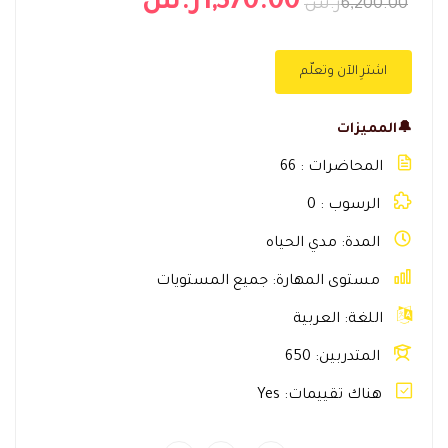
1,570.00ر.س
6,200.00ر.س
اشترِ الآن وتعلّم
🔔المميزات
المحاضرات
66
الرسوب
0
المدة
مدي الحياه
مستوى المهارة
جميع المستويات
اللغة
العربية
المتدربين
650
هناك تقييمات
Yes