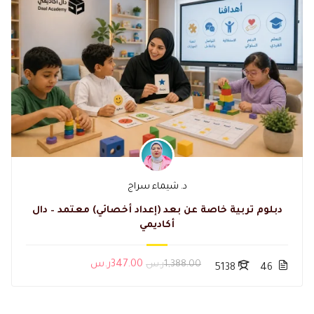
د. شيماء سراج
دبلوم تربية خاصة عن بعد (إعداد أخصائي) معتمد – دال
أكاديمي
1,388.00ر.س
347.00ر.س
5138
46