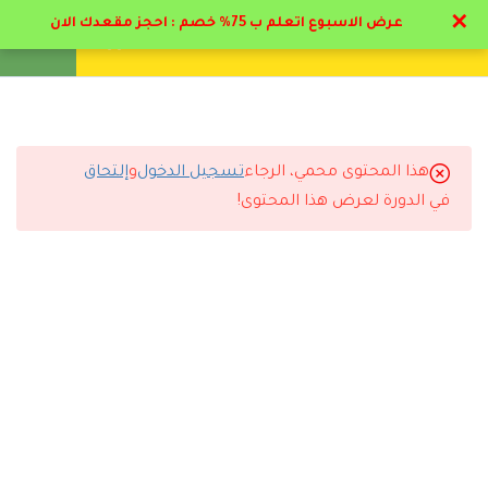
✕
عرض الاسبوع اتعلم ب 75% خصم : احجز مقعدك الان
تواصل معنا
تحقق
انشئ حساب
تسجيل دخول
11
الباب الأول العناصر
الاساسية في الغذاء
هذا المحتوى محمي، الرجاء
تسجيل الدخول
و
إلتحاق
6
التعليقات
الباب الثاني الفيتامينات
في الدورة لعرض هذا المحتوى!
7
الباب الثالث التغذية و
الأمراض
25 Comments
7
الباب الرابع السكري و
السمنه
4
الباب الخامسة تغذية
رد
باسل العسال
2025-08-17 1:26 ص
الأعمار
برنامج متميز والله وكل برامج الاكاديمي الطبية لدكتور حاتم