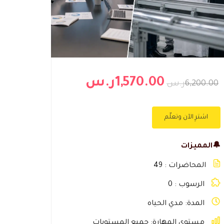
1,570.00ر.س
6,200.00ر.س
اشترِ الآن وتعلّم
🔔المميزات
المحاضرات
49
الرسوب
0
المدة
مدي الحياه
مستوى المهارة
جميع المستويات