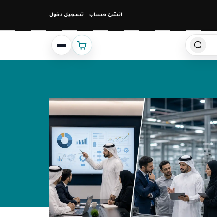
انشئ حساب
تسجيل دخول