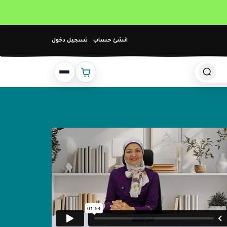
انشئ حساب
تسجيل دخول