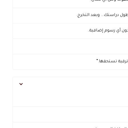
هولة ومن أي مكان.
ول دراستك… وبعد التخرج.
دون أي رسوم إضافية.
ترقية تستحقها.”