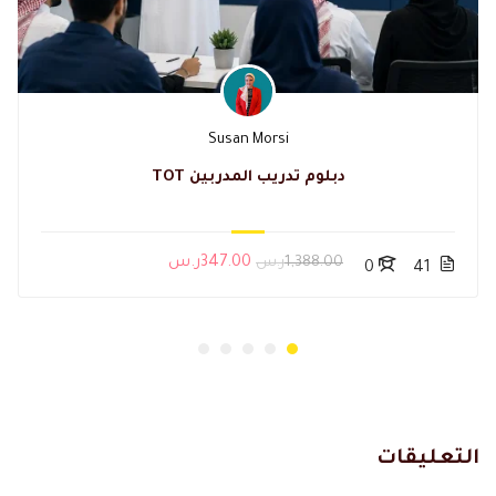
Susan Morsi
دبلوم تدريب المدربين TOT
1,388.00ر.س
347.00ر.س
0
41
التعليقات