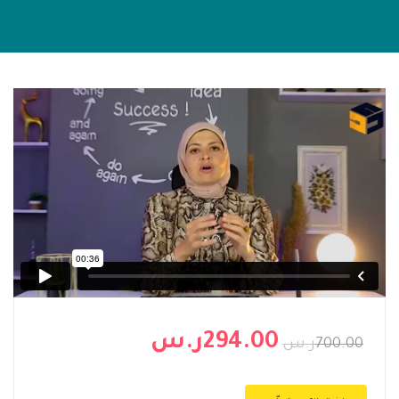
294.00ر.س
700.00ر.س