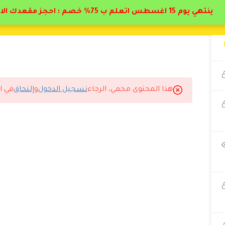
ينتهي يوم 15 اغسطس اتعلم ب 75% خصم : احجز مقعدك الان
هذا المحتوى محمي، الرجاء
تسجيل الدخول
و
إلتحاق
في ا
 البيطار اسلوبه مميز وسلس