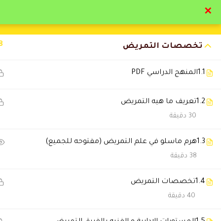
✕
تواصل معنا
تحقق
8
تخصصات التمريض
1.1
المنهج الدراسي PDF
1.2
تعريف ما هيه التمريض
التعليقات
30 دقيقة
1.3
هرم ماسلو في علم التمريض (مفتوحه للجميع)
29 Comments
38 دقيقة
1.4
تخصصات التمريض
مروان الجوادلي
2026-06-10 1:21 م
40 دقيقة
ممتاز البرنامج والمحاضر د حاتم