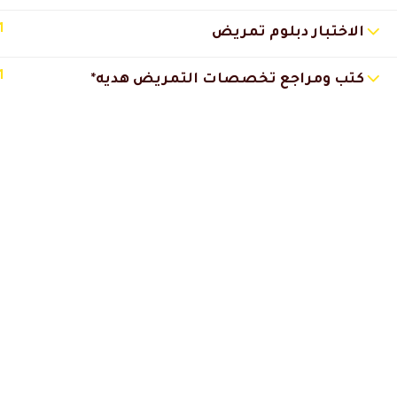
1
الاختبار دبلوم تمريض
ميس زهرة العامودي
2025-02-21 1:05
1
كتب ومراجع تخصصات التمريض هديه*
عجبني طريقة الشرح مبسطة ووجو
خلت الامور واضحة برشا
مراد العجاتي منذر
2024-12-30 12:34 م
برنامج مميز ومحاضر فوق الممتاز
ارشحه للجميع
ونريد المزيد من هذة المواضيع ال
تزيد تميزنا بالمنشأت الصحية
شكر موصول لدكتور حاتم البيطار
دال اكاديمي
وخدمة العملاء