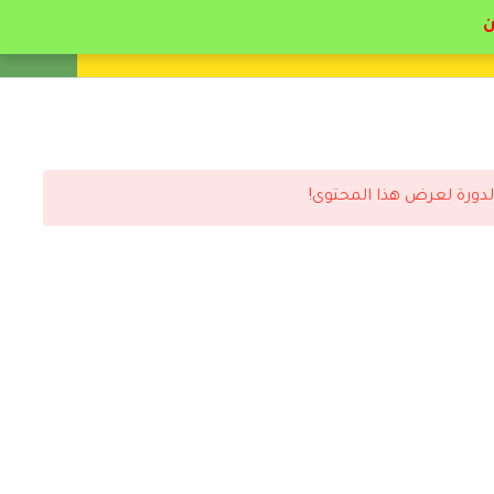
انشئ حساب
تسجيل دخول
لدورة لعرض هذا المحتوى!
رد