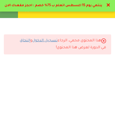
✕
ينتهي يوم 15 اغسطس اتعلم ب 75% خصم : احجز مقعدك الان
تواصل معنا
تحقق
انشئ حساب
تسجيل دخول
8
تخصصات التمريض
5
تخصصات التمريض
هذا المحتوى محمي، الرجاء
تسجيل الدخول
و
إلتحاق
التعليقات
في الدورة لعرض هذا المحتوى!
3
مكافحة العدوي
13
تحديثات للدبلوم * : تمريض
29 Comments
قسم الطوارئ
4.1
منهج التعامل الفعلي بقسم
الطواري
رد
مروان الجوادلي
2026-06-10 1:21 م
4.2
القسطره البولية – سياسة نقل
الدم
ممتاز البرنامج والمحاضر د حاتم البيطار اسلوبه مميز