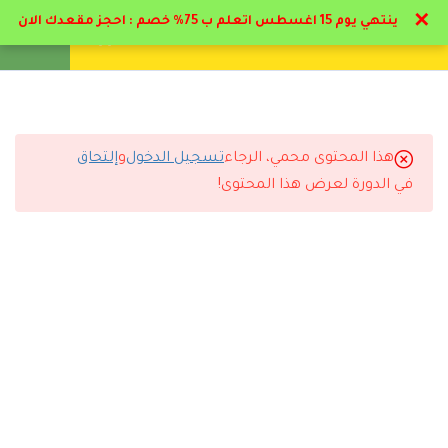
✕
ينتهي يوم 15 اغسطس اتعلم ب 75% خصم : احجز مقعدك الان
تواصل معنا
تحقق
انشئ حساب
تسجيل دخول
8
تخصصات التمريض
5
تخصصات التمريض
هذا المحتوى محمي، الرجاء
تسجيل الدخول
و
إلتحاق
التعليقات
في الدورة لعرض هذا المحتوى!
3
مكافحة العدوي
13
تحديثات للدبلوم * : تمريض
29 Comments
قسم الطوارئ
4.1
منهج التعامل الفعلي بقسم
الطواري
رد
مروان الجوادلي
2026-06-10 1:21 م
4.2
القسطره البولية – سياسة نقل
الدم
ممتاز البرنامج والمحاضر د حاتم البيطار اسلوبه مميز