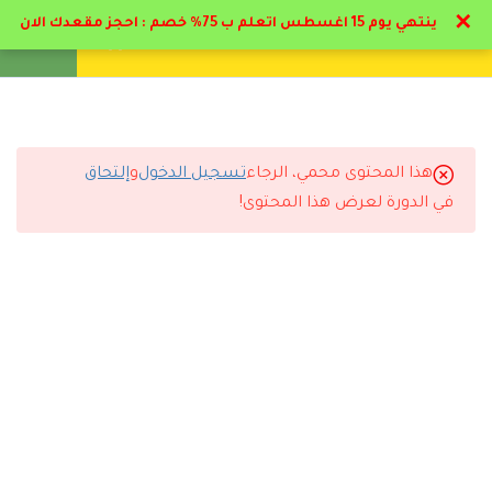
✕
ينتهي يوم 15 اغسطس اتعلم ب 75% خصم : احجز مقعدك الان
تواصل معنا
تحقق
انشئ حساب
تسجيل دخول
8
تخصصات التمريض
1.1
المنهج الدراسي PDF
هذا المحتوى محمي، الرجاء
تسجيل الدخول
و
إلتحاق
التعليقات
في الدورة لعرض هذا المحتوى!
1.2
تعريف ما هيه التمريض
30 دقيقة
29 Comments
1.3
هرم ماسلو في علم التمريض
(مفتوحه للجميع)
38 دقيقة
1.4
تخصصات التمريض
رد
مروان الجوادلي
2026-06-10 1:21 م
40 دقيقة
ممتاز البرنامج والمحاضر د حاتم البيطار اسلوبه مميز