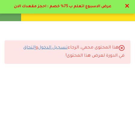
✕
عرض الاسبوع اتعلم ب 75% خصم : احجز مقعدك الان
تواصل معنا
تحقق
انشئ حساب
تسجيل دخول
8
تخصصات التمريض
5
تخصصات التمريض
هذا المحتوى محمي، الرجاء
تسجيل الدخول
و
إلتحاق
التعليقات
في الدورة لعرض هذا المحتوى!
3
مكافحة العدوي
13
تحديثات للدبلوم * : تمريض
29 Comments
قسم الطوارئ
4.1
منهج التعامل الفعلي بقسم
الطواري
رد
مروان الجوادلي
2026-06-10 1:21 م
4.2
القسطره البولية – سياسة نقل
الدم
ممتاز البرنامج والمحاضر د حاتم البيطار اسلوبه مميز