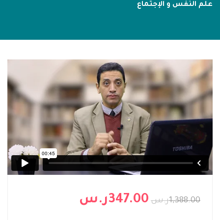
علم النفس و الإجتماع
347.00ر.س
1,388.00ر.س