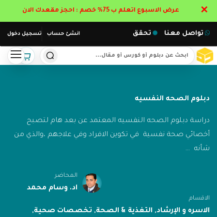
✕
عرض الاسبوع اتعلم ب 75% خصم : احجز مقعدك الان
تواصل معنا
تحقق
انشئ حساب
تسجيل دخول
دبلوم الصحه النفسيه
دراسة دبلوم الصحه النفسيه المعتمد عن بعد هام لتصبح
أخصائي صحة نفسية في تكوين الافراد وفي علاجهم ،والذي من
شأنه …
المحاضر
اد. وسام محمد
الاقسام
الاسره و الإرشاد
,
التغذية & الصحة
,
تخصصات صحية
,