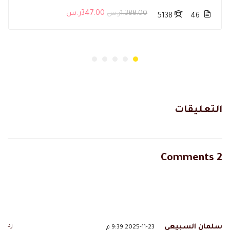
1,388.00ر.س
347.00ر.س
5138
46
التعليقات
2 Comments
رد
سلمان السبيعي
2025-11-23 9:39 م