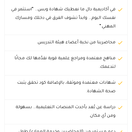
في أكاديمية دال ما نعطيك شهادة وبس… “استثمر في
نفسك اليوم… وابدأ تشوف الفرق في دخلك ومسارك
المهني.”
محاضرينا من نخبة أعضاء هيئة التدريس.
مناهج معتمدة ومراجع علمية قوية نقدّمها لك مجانًا
لتدعمك.
شهادات معتمدة وموثقة، بالإضافة كود تحقق يثبت
صحة الشهادة.
دراسة عن بُعد بأحدث المنصات التعليمية… بسهولة
ومن أي مكان.
دعم مستمر من (المحاضرين وخدمة العملاء) طول