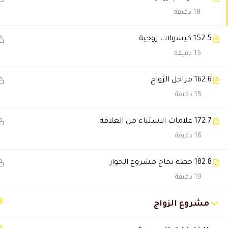
18 دقيقة
Taghrid Jameel
2023-09-09 7:57 م
الحمد لله الذي بنعمته تتم الصال
2.5
15 كبسولات زوجية
تم إتمام الدوره والانتهاء منها ب
15 دقيقة
للمدرب والقائمين على خدمة العم
2.6
16 مراحل الزواج
15 دقيقة
Ahlam Faiz
2021-11-16 7:39 ص
2.7
17 علامات الاستياء من العلاقة
الحمدلله الذي بنعمته تتم الصالح
16 دقيقة
Ahmed
2021-09-24 9:51 م
2.8
18 خطه نجاح مشروع الجواز
19 دقيقة
متميزون دائما دال اكاديمي حصل
8
مشروع الزواج
Saleha El Khany
2021-01-17 11:47 م