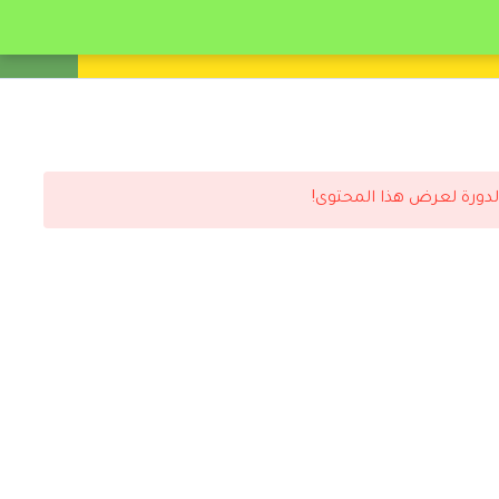
انشئ حساب
تسجيل دخول
لدورة لعرض هذا المحتوى!
رد
 بالزواج لتفادي مشاك لكبيره