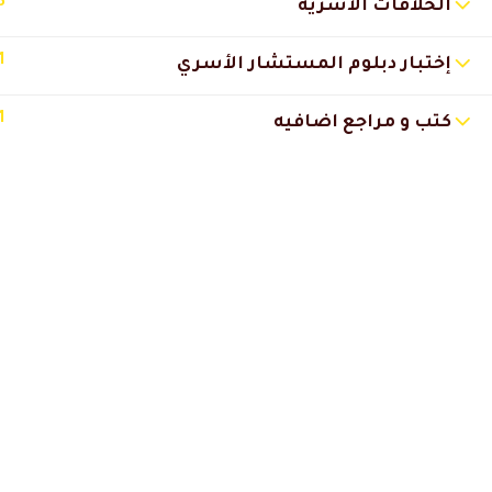
3
الخلافات الاسرية
الشرح والماده ممتازين جدا
1
إختبار دبلوم المستشار الأسري
Salah Elden
2020-12-08 11:09 م
1
كتب و مراجع اضافيه
المحاضرات كانت واضحه ولغه ال
التواصل كان ممتاز سواء من daal academy او المحاضر
بصراحه المسئولين عن خدمه العم
بارك الله فيها وفيكم جميعا “
🔔 اترك رأيك بعد الدراسة