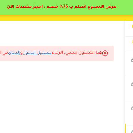
عرض الاسبوع اتعلم ب 75% خصم : احجز مقعدك الان
هذا المحتوى محمي، الرجاء
تسجيل الدخول
و
إلتحاق
في ا
بدايه مرحله التعارف حتي مشاكل الزواج انصح بها بشده كل من يرغب