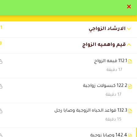
✕
تواصل معنا
تحقق
11
الارشاد الزواجي
8
قيم واهميه الزواج
2.1
11 قيمه الزواج
التعليقات
17 دقيقة
2.2
12 كبسولات زواجية
6 Comments
17 دقيقة
2.3
13 قواعد الحياه الزوجية وصايا رجل
ريما الصلحاني
2023-11-15 12:52 م
15 دقيقة
من اهم الدبلومات المتخصصه من 
2.4
14 وصايا زوجية