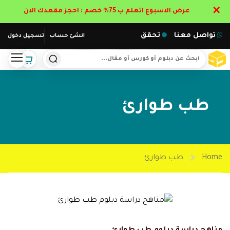
✕
عرض الاسبوع اتعلم ب 75% خصم : احجز مقعدك الان
تواصل معنا
تحقق
انشئ حساب
تسجيل دخول
طب طوارئ
Home
طب طوارئ