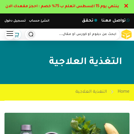
✕
ينتهي يوم 15 اغسطس اتعلم ب 75% خصم : احجز مقعدك الان
تواصل معنا
تحقق
انشئ حساب
تسجيل دخول
التغذية العلاجية
Home
التغذية العلاجية