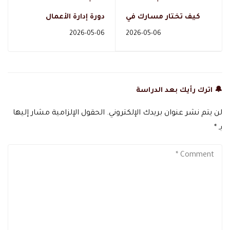
كيف تختار مسارك في
دورة إدارة الأعمال
تخصص التغذية
المتكاملة - دال أكاديمي
2026-05-06
2026-05-06
العلاجية؟ الدبلومة أم
الماجستير حسب هدفك
المهني
🔔 اترك رأيك بعد الدراسة
لن يتم نشر عنوان بريدك الإلكتروني.
الحقول الإلزامية مشار إليها
بـ
*