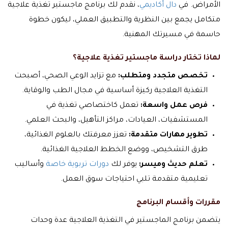
الأمراض. في
دال أكاديمي
، نقدم لك برنامج ماجستير تغذية علاجية
متكامل يجمع بين النظرية والتطبيق العملي، ليكون خطوة
حاسمة في مسيرتك المهنية.
لماذا تختار دراسة ماجستير تغذية علاجية؟
تخصص متجدد ومتطلب:
مع تزايد الوعي الصحي، أصبحت
التغذية العلاجية ركيزة أساسية في مجال الطب والوقاية.
فرص عمل واسعة:
تعمل كاختصاصي تغذية في
المستشفيات، العيادات، مراكز التأهيل، والبحث العلمي.
تطوير مهارات متقدمة:
تعزز معرفتك بالعلوم الغذائية،
طرق التشخيص، ووضع الخطط العلاجية الغذائية.
تعلم حديث وميسر:
يوفر لك
دورات تربوية خاصة
وأساليب
تعليمية متقدمة تلبي احتياجات سوق العمل.
مقررات وأقسام البرنامج
يتضمن برنامج الماجستير في التغذية العلاجية عدة وحدات